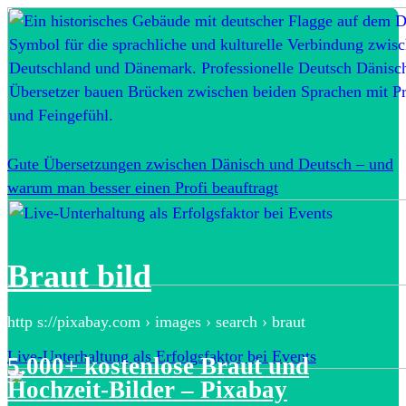
Gute Übersetzungen zwischen Dänisch und Deutsch – und
warum man besser einen Profi beauftragt
Braut bild
http s://pixabay.com › images › search › braut
Live-Unterhaltung als Erfolgsfaktor bei Events
5.000+ kostenlose Braut und
Hochzeit-Bilder – Pixabay