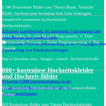
5.346 Kostenlose Bilder zum Thema Braut. Ähnliche
Bilder: hochzeit paar brautpaar frau liebe bräutigam
romantisch zusammen hochzeitskleid ·
Hochzeitskleider, …
Effiziente Lagerlogistik: So optimieren Unternehmen ihre
Bilder finden, die zum Begriff Braut passen. ✓ Freie
Lagerflächen und sparen Kosten
kommerzielle Nutzung ✓ Keine Namensnennung ✓ Top
Qualität
http s://pixabay.com › images › search › hochzeitskleider
800+ kostenlose Hochzeitskleider
und Hochzeit-Bilder
Effiziente CRM-Implementierung in der
Fertigungsindustrie zur Optimierung von
800+ kostenlose Hochzeitskleider und Hochzeit-Bilder –
Kundenbeziehungen
Pixabay
869 Kostenlose Bilder zum Thema Hochzeitskleider.