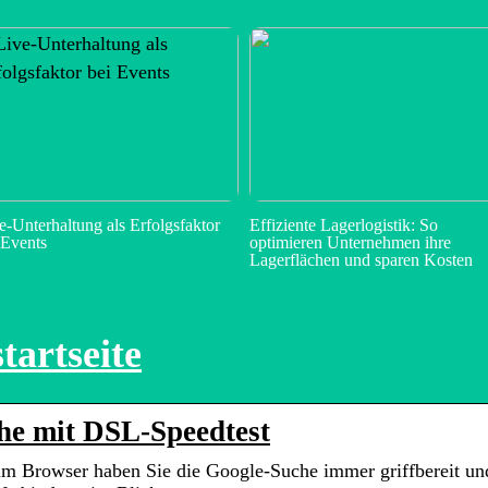
e-Unterhaltung als Erfolgsfaktor
Effiziente Lagerlogistik: So
 Events
optimieren Unternehmen ihre
Lagerflächen und sparen Kosten
tartseite
che mit DSL-Speedtest
 im Browser haben Sie die Google-Suche immer griffbereit un