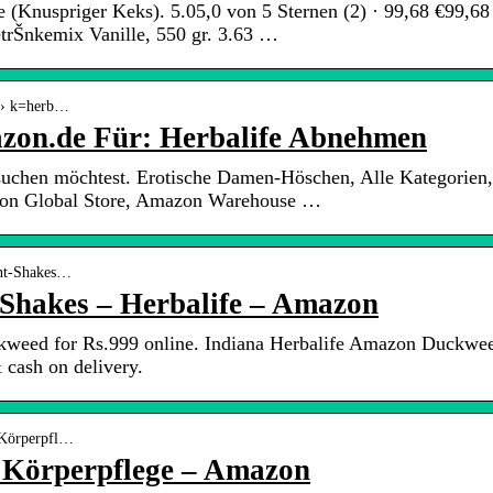
 (Knuspriger Keks). 5.05,0 von 5 Sternen (2) · 99,68 €99,68 
trŠnkemix Vanille, 550 gr. 3.63 …
n › k=herb…
zon.de Für: Herbalife Abnehmen
 suchen möchtest. Erotische Damen-Höschen, Alle Kategorien,
zon Global Store, Amazon Warehouse …
ent-Shakes…
hakes – Herbalife – Amazon
kweed for Rs.999 online. Indiana Herbalife Amazon Duckwe
 cash on delivery.
-Körperpfl…
& Körperpflege – Amazon