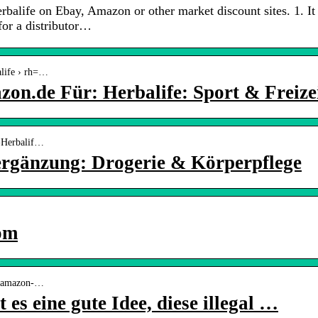
life on Ebay, Amazon or other market discount sites. 1. It 
 for a distributor…
alife › rh=…
on.de Für: Herbalife: Sport & Freize
-Herbalif…
ergänzung: Drogerie & Körperpflege
om
e › amazon-…
 es eine gute Idee, diese illegal …