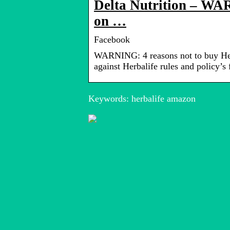
Delta Nutrition – WAR
on …
Facebook
WARNING: 4 reasons not to buy Herba
against Herbalife rules and policy’s
Keywords: herbalife amazon