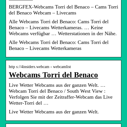
BERGFEX-Webcams Torri del Benaco – Cams Torri
del Benaco Webcam – Livecams
Alle Webcams Torri del Benaco: Cams Torri del
Benaco – Livecams Wetterkameras. … Keine
Webcams verfügbar … Wetterstationen in der Nähe.
Alle Webcams Torri del Benaco: Cams Torri del
Benaco – Livecams Wetterkameras
http s://4insiders.webcam › webcamlist
Webcams Torri del Benaco
Live Wetter Webcams aus der ganzen Welt. …
Webcam Torri del Benaco / South West View :
Verfolgen Sie mit der Zeitraffer-Webcam das Live
Wetter-Torri del …
Live Wetter Webcams aus der ganzen Welt.