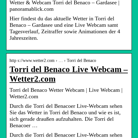
Wetter & Webcam Torri del Benaco – Gardasee |
panoramablick.com
Hier findest du das aktuelle Wetter in Torri del
Benaco – Gardasee und eine Live Webcam samt
Tagesverlauf, Zeitraffer sowie Animationen der 4
Jahreszeiten.
http s://www.wetter2.com › … › Torri del Benaco
Torri del Benaco Live Webcam –
Wetter2.com
Torri del Benaco Wetter Webcam | Live Webcam |
Wetter2.com
Durch die Torri del Benacoer Live-Webcam sehen
Sie das Wetter in Torri del Benaco und wie es ist,
sich gerade draußen aufzuhalten. Die Torri del
Benacoer …
Durch die Torri del Benacoer Live-Webcam sehen