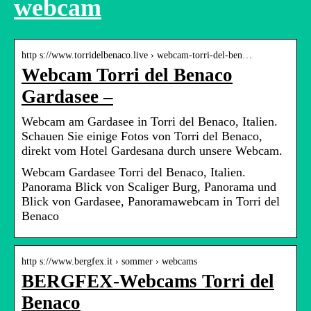
webcam
http s://www.torridelbenaco.live › webcam-torri-del-ben…
Webcam Torri del Benaco
Gardasee –
Webcam am Gardasee in Torri del Benaco, Italien.
Schauen Sie einige Fotos von Torri del Benaco,
direkt vom Hotel Gardesana durch unsere Webcam.
Webcam Gardasee Torri del Benaco, Italien.
Panorama Blick von Scaliger Burg, Panorama und
Blick von Gardasee, Panoramawebcam in Torri del
Benaco
http s://www.bergfex.it › sommer › webcams
BERGFEX-Webcams Torri del
Benaco