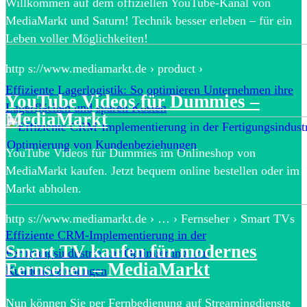
Willkommen auf dem offiziellen YouTube-Kanal von
MediaMarkt und Saturn! Technik besser erleben – für ein
Leben voller Möglichkeiten!
http s://www.mediamarkt.de › product ›
Effiziente Lagerlogistik: So optimieren Unternehmen ihre
YouTube Videos für Dummies –
Lagerflächen und sparen Kosten
MediaMarkt
YouTube Videos für Dummies im Onlineshop von
MediaMarkt kaufen. Jetzt bequem online bestellen oder im
Markt abholen.
http s://www.mediamarkt.de › … › Fernseher › Smart TVs
Effiziente CRM-Implementierung in der
Smart TV kaufen für modernes
Fertigungsindustrie zur Optimierung von
Fernsehen – MediaMarkt
Kundenbeziehungen
Nun können Sie per Fernbedienung auf Streamingdienste