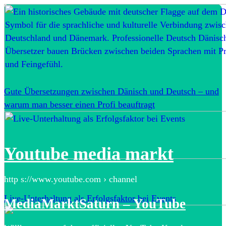
Gute Übersetzungen zwischen Dänisch und Deutsch – und
warum man besser einen Profi beauftragt
Youtube media markt
http s://www.youtube.com › channel
Live-Unterhaltung als Erfolgsfaktor bei Events
MediaMarktSaturn – YouTube