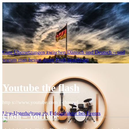
Gute Übersetzungen zwischen Dänisch und Deutsch – und
warum man besser einen Profi beauftragt
Youtube the flash
http s://www.youtube.com › channel
Live-Unterhaltung als Erfolgsfaktor bei Events
Flash – YouTube