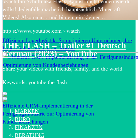
ok ich bin Schulli aka Flash. Kannst mich nennen wie du
willst! Jedenfalls mache ich hauptsächlich Minecraft
Videos! Also naja… und bin ein ein kleiner …
http s://www.youtube.com › watch
Effiziente Lagerlogistik: So optimieren Unternehmen ihre
THE FLASH – Trailer #1 Deutsch
Lagerflächen und sparen Kosten
German (2023) – YouTube
Share your videos with friends, family, and the world.
Keywords: youtube the flash
Effiziente CRM-Implementierung in der
MARKEN
Fertigungsindustrie zur Optimierung von
BÜRO
Kundenbeziehungen
FINANZEN
BERATUNG