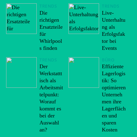
TRENDS
TRENDS
Die
Live-
richtigen
Unterhaltu
Ersatzteile
ng als
für
Erfolgsfak
Whirlpool
tor bei
s finden
Events
TRENDS
BÜRO
Der
Effiziente
Werkstattt
Lagerlogis
isch als
tik: So
Arbeitsmit
optimieren
telpunkt:
Unterneh
Worauf
men ihre
kommt es
Lagerfläch
bei der
en und
Auswahl
sparen
an?
Kosten