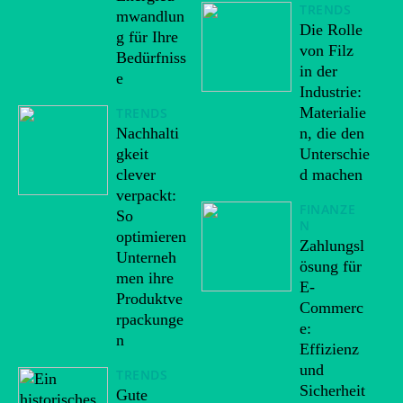
TRENDS
mwandlun
Die Rolle
g für Ihre
von Filz
Bedürfniss
in der
e
Industrie:
Materialie
TRENDS
Nachhalti
n, die den
gkeit
Unterschie
clever
d machen
verpackt:
FINANZE
So
N
optimieren
Zahlungsl
Unterneh
ösung für
men ihre
E-
Produktve
Commerc
rpackunge
e:
n
Effizienz
und
TRENDS
Sicherheit
Gute