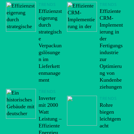
TRENDS
TRENDS
Effizienzst
Effiziente
eigerung
CRM-
durch
Implement
strategisch
ierung in
e
der
Verpackun
Fertigungs
gslösunge
industrie
n im
zur
Lieferkett
Optimieru
enmanage
ng von
ment
Kundenbe
ziehungen
TRENDS
Inverter
TRENDS
mit 2000
Rohre
Watt
biegen
Leistung –
leichtgem
Effiziente
acht
Energieu