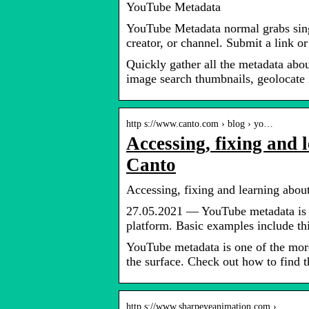
YouTube Metadata
YouTube Metadata normal grabs singul
creator, or channel. Submit a link o
Quickly gather all the metadata abo
image search thumbnails, geolocate 
http s://www.canto.com › blog › yo…
Accessing, fixing and
Canto
Accessing, fixing and learning abo
27.05.2021 — YouTube metadata is in
platform. Basic examples include thi
YouTube metadata is one of the more
the surface. Check out how to find 
http s://www.sharpeyeanimation.com › …