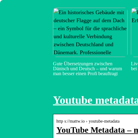
Gute Übersetzungen zwischen
Liv
Dänisch und Deutsch – und warum
bei
man besser einen Profi beauftragt
Youtube metadat
http s://mattw.io › youtube-metadata
YouTube Metadata – m