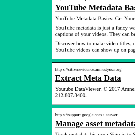
YouTube Metadata Bas
YouTube Metadata Basics: Get You
YouTube metadata is just a fancy way
captions of your videos. They can 
Discover how to make video titles, 
YouTube videos can show up on page
http s://citizenevidence.amnestyusa.org
Extract Meta Data
Youtube DataViewer. © 2017 Amnest
212.807.8400.
http s://support.google.com › answer
Manage asset metadat
Track metadata history · Sign in to 