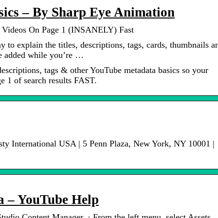
ics – By Sharp Eye Animation
r Videos On Page 1 (INSANELY) Fast
 to explain the titles, descriptions, tags, cards, thumbnails a
be added while you’re …
descriptions, tags & other YouTube metadata basics so your
 1 of search results FAST.
y International USA | 5 Penn Plaza, New York, NY 10001 |
a – YouTube Help
Studio Content Manager. · From the left menu, select Assets . 