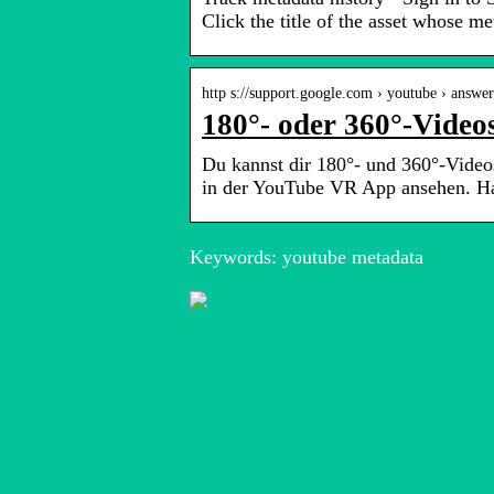
Click the title of the asset whose m
http s://support.google.com › youtube › answer
180°- oder 360°-Video
Du kannst dir 180°- und 360°-Video
in der YouTube VR App ansehen. Ha
Keywords: youtube metadata