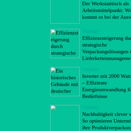
Der Werkstatttisch als
Arbeitsmittelpunkt: W
kommt es bei der Aus
TRENDS
Effizienzsteigerung du
strategische
Verpackungslösungen 
Lieferkettenmanageme
TRENDS
Inverter mit 2000 Watt
– Effiziente
Energieumwandlung fü
Bedürfnisse
TRENDS
Nachhaltigkeit clever 
So optimieren Untern
ihre Produktverpacku