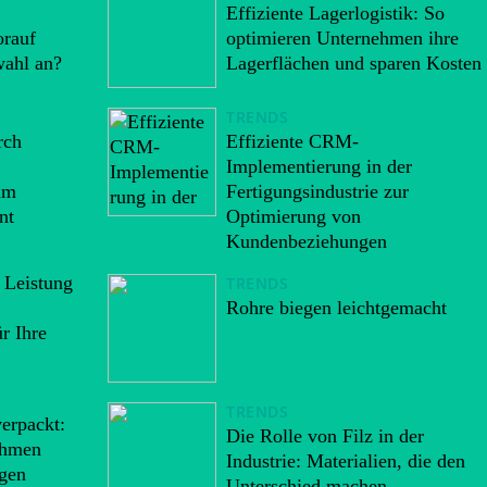
Effiziente Lagerlogistik: So
orauf
optimieren Unternehmen ihre
wahl an?
Lagerflächen und sparen Kosten
TRENDS
rch
Effiziente CRM-
Implementierung in der
im
Fertigungsindustrie zur
nt
Optimierung von
Kundenbeziehungen
 Leistung
TRENDS
Rohre biegen leichtgemacht
r Ihre
TRENDS
verpackt:
Die Rolle von Filz in der
ehmen
Industrie: Materialien, die den
ngen
Unterschied machen